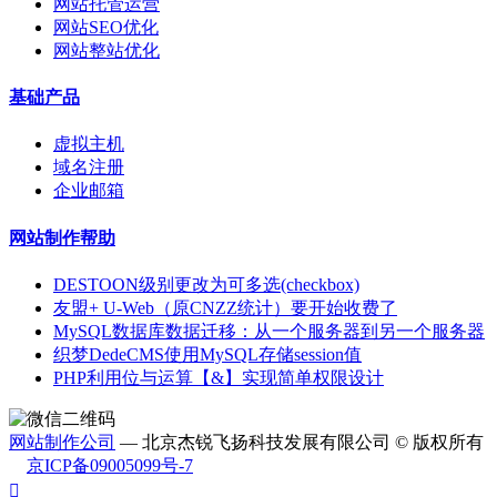
网站托管运营
网站SEO优化
网站整站优化
基础产品
虚拟主机
域名注册
企业邮箱
网站制作帮助
DESTOON级别更改为可多选(checkbox)
友盟+ U-Web（原CNZZ统计）要开始收费了
MySQL数据库数据迁移：从一个服务器到另一个服务器
织梦DedeCMS使用MySQL存储session值
PHP利用位与运算【&】实现简单权限设计
网站制作公司
— 北京杰锐飞扬科技发展有限公司 © 版权所有
京ICP备09005099号-7
