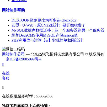
网站制作帮助
DESTOON级别更改为可多选(checkbox)
友盟+ U-Web（原CNZZ统计）要开始收费了
MySQL数据库数据迁移：从一个服务器到另一个服务器
织梦DedeCMS使用MySQL存储session值
PHP利用位与运算【&】实现简单权限设计
网站制作公司
— 北京杰锐飞扬科技发展有限公司 © 版权所有
京ICP备09005099号-7

在线
客服

在线客服
服务时间：9:00-20:00
选择下列客服马上在线沟通：