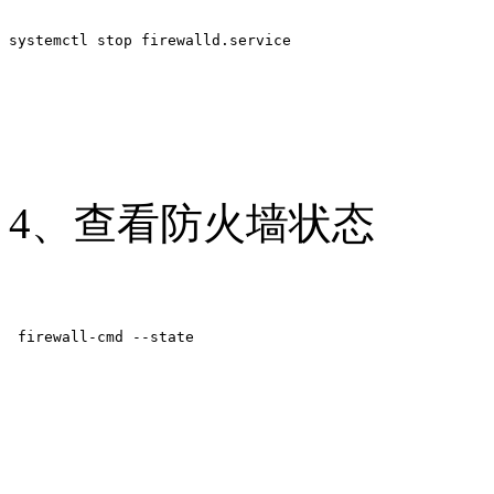
systemctl stop firewalld.service
4、查看防火墙状态
 firewall-cmd --state