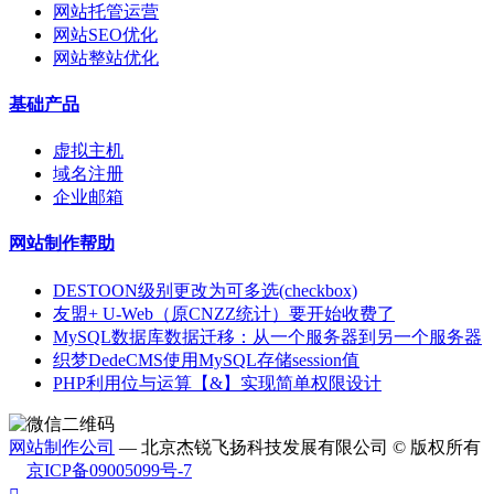
网站托管运营
网站SEO优化
网站整站优化
基础产品
虚拟主机
域名注册
企业邮箱
网站制作帮助
DESTOON级别更改为可多选(checkbox)
友盟+ U-Web（原CNZZ统计）要开始收费了
MySQL数据库数据迁移：从一个服务器到另一个服务器
织梦DedeCMS使用MySQL存储session值
PHP利用位与运算【&】实现简单权限设计
网站制作公司
— 北京杰锐飞扬科技发展有限公司 © 版权所有
京ICP备09005099号-7