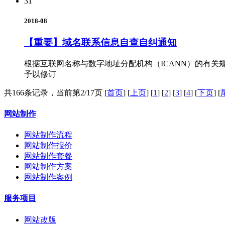
31
2018-08
【重要】域名联系信息自查自纠通知
根据互联网名称与数字地址分配机构（ICANN）的有
予以修订
共166条记录，当前第2/17页
[
首页
]
[
上页
]
[
1
]
[
2
]
[
3
]
[
4
]
[
下页
]
[
网站制作
网站制作流程
网站制作报价
网站制作套餐
网站制作方案
网站制作案例
服务项目
网站改版